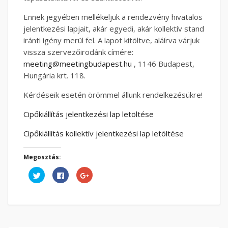
Ennek jegyében mellékeljük a rendezvény hivatalos
jelentkezési lapjait, akár egyedi, akár kollektív stand
iránti igény merül fel. A lapot kitöltve, aláírva várjuk
vissza szervezőirodánk címére:
meeting@meetingbudapest.hu
, 1146 Budapest,
Hungária krt. 118.
Kérdéseik esetén örömmel állunk rendelkezésükre!
Cipőkiállítás jelentkezési lap letöltése
Cipőkiállítás kollektív jelentkezési lap letöltése
Megosztás:
Kattints
Facebookon
Megosztás
ide
való
a
a
megosztáshoz
Google
Twitter-
kattintás
plusszon(Új
en
ide.
ablakban
való
(Új
nyílik
megosztáshoz(Új
ablakban
meg)
ablakban
nyílik
nyílik
meg)