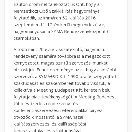
Ezúton örömmel tájékoztatjuk Önt, hogy a
Nemzetközi Cipő Szakkiállítás hagyománya
folytatódik, az immáron 52. kiállítás 2016.
szeptember 11-12-én kerül megrendezésre,
hagyományosan a SYMA Rendezvényközpont C
csarnokában.
A több mint 20 évre visszatekintő, nagymúltú
rendezvény számára továbbra is a megszokott
környezetet, magas szintű szervezési munkát
biztosítjuk. Ennek eredménye az is, hogy a korábbi
szervező, a SYMA+SD Kft. 1990 óta összegyűjtött
szaktudását és szakembereit tovább visszük, a
kollektíva a Meeting Budapest Kft. keretein belül
folytatja piaci tevékenységét. A Meeting Budapest
több évtizedes rendezvény- és
konferenciaszervezési referenciákkal bír, ez
ötvöződik mostantól a SYMA hazai
kiállításszervezési és kiállításépítési
tapasztalataival és szaktudásával.