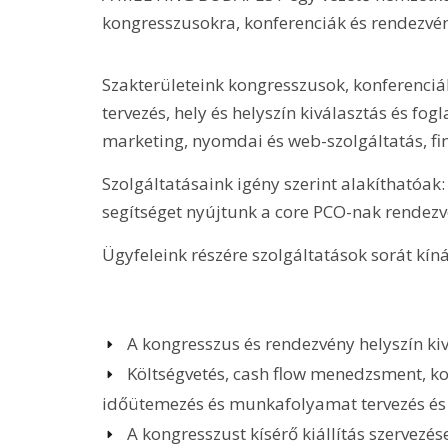
kongresszusokra, konferenciák és rendezvé
Szakterületeink kongresszusok, konferenciák
tervezés, hely és helyszín kiválasztás és fo
marketing, nyomdai és web-szolgáltatás, fin
Szolgáltatásaink igény szerint alakíthatóak
segítséget nyújtunk a core PCO-nak rendez
Ügyfeleink részére szolgáltatások sorát kíná
A kongresszus és rendezvény helyszín kiv
Költségvetés, cash flow menedzsment, ko
időütemezés és munkafolyamat tervezés és
A kongresszust kísérő kiállítás szervezés