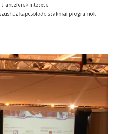
s transzferek intézése
esszushoz kapcsolódó szakmai programok