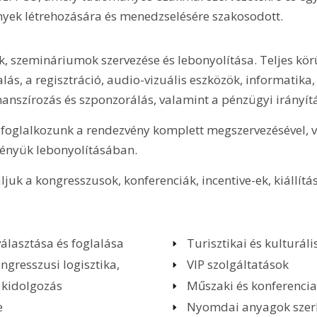
nyek létrehozására és menedzselésére szakosodott.
, szemináriumok szervezése és lebonyolítása. Teljes körű
glalás, a regisztráció, audio-vizuális eszközök, informati
anszírozás és szponzorálás, valamint a pénzügyi irányítás
: foglalkozunk a rendezvény komplett megszervezésével, v
vényük lebonyolításában.
ljuk a kongresszusok, konferenciák, incentive-ek, kiállít
álasztása és foglalása
Turisztikai és kulturál
ngresszusi logisztika,
VIP szolgáltatások
 kidolgozás
Műszaki és konferencia
e
Nyomdai anyagok szerke