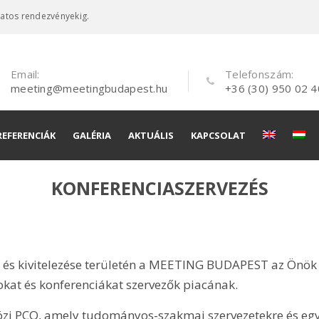
latos rendezvényekig.
Email:
Telefonszám:
meeting@meetingbudapest.hu
+36 (30) 950 02 4
REFERENCIÁK
GALÉRIA
AKTUÁLIS
KAPCSOLAT
és
KONFERENCIASZERVEZÉS
és
e és kivitelezése területén a MEETING BUDAPEST az Önök
okat és konferenciákat szervezők piacának.
 PCO, amely tudományos-szakmai szervezetekre és egyes