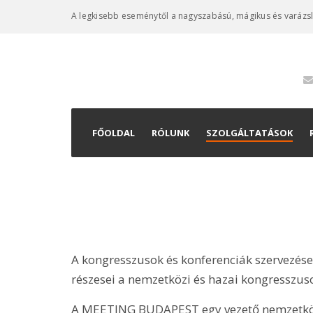
A legkisebb eseménytől a nagyszabású, mágikus és varázs
FŐOLDAL
RÓLUNK
SZOLGÁLTATÁSOK
Konferenciaszervez
Kiállításkivitelezés
Rendezvényszervez
A kongresszusok és konferenciák szervezés
részesei a nemzetközi és hazai kongresszus
A MEETING BUDAPEST egy vezető nemzetközi