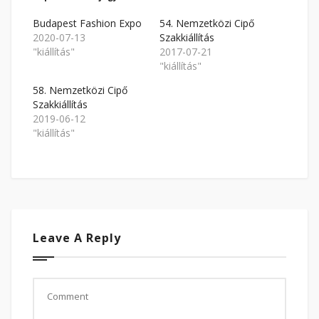
nyílik
meg)
meg)
Budapest Fashion Expo
54. Nemzetközi Cipő
2020-07-13
Szakkiállítás
"kiállítás"
2017-07-21
"kiállítás"
58. Nemzetközi Cipő
Szakkiállítás
2019-06-12
"kiállítás"
Leave A Reply