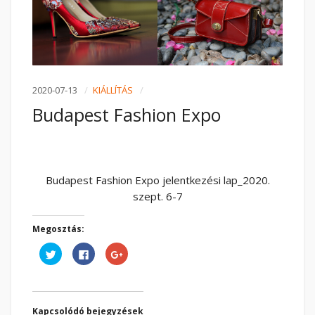
2020-07-13
KIÁLLÍTÁS
Budapest Fashion Expo
Budapest Fashion Expo jelentkezési lap_2020.
szept. 6-7
Megosztás:
Kattints
Facebookon
Megosztás
ide
való
a
a
megosztáshoz
Google
Twitter-
kattintás
plusszon(Új
en
ide.
ablakban
való
(Új
nyílik
megosztáshoz(Új
ablakban
meg)
ablakban
nyílik
Kapcsolódó bejegyzések