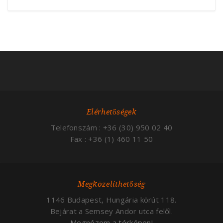
Elérhetőségek
Telefonszám : +36 (30) 950 02 40
Fax : +36 (1) 460 11 50
Megközelíthetőség
1146 Budapest, Hungária körút 118.
Bejárat a Semsey Andor utca felől.
Megnézem a térképen!