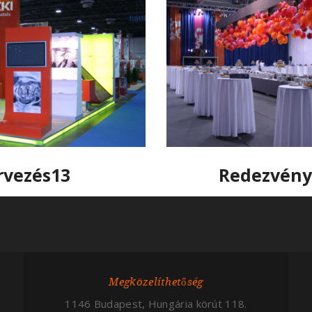
ervezés13
Redezvény
Megközelíthetőség
1146 Budapest, Hungária körút 118.