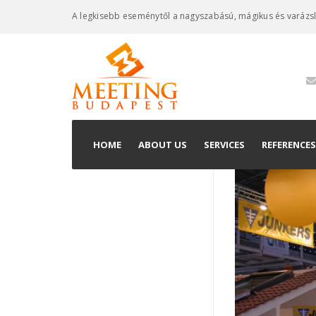
A legkisebb eseménytől a nagyszabású, mágikus és varázs
HOME
ABOUT US
SERVICES
REFERENCES
Organizing Conferen
Exhibition Execution
Event Organization