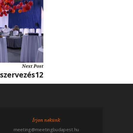
Next Post
szervezés12
Írjon nekünk
meeting@meetingbudapest.hu