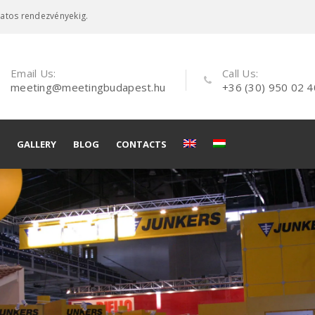
latos rendezvényekig.
Email Us:
Call Us:
meeting@meetingbudapest.hu
+36 (30) 950 02 4
GALLERY
BLOG
CONTACTS
ces