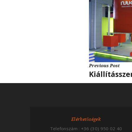
Previous Post
Kiállítássz
Elérhetőségek
Telefonszám : +36 (30) 950 02 40