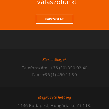
válaszolunk!
KAPCSOLAT
Elérhetőségek
Telefonszám : +36 (30) 950 02 40
Fax : +36 (1) 460 11 50
Megközelíthetőség
1146 Budapest, Hungária körút 118.