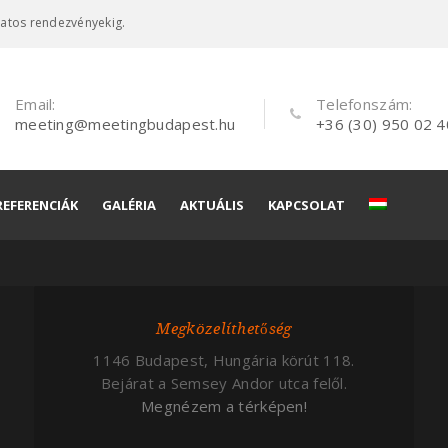
latos rendezvényekig.
Email:
Telefonszám:
meeting@meetingbudapest.hu
+36 (30) 950 02 4
REFERENCIÁK
GALÉRIA
AKTUÁLIS
KAPCSOLAT
és
Megközelíthetőség
és
1146 Budapest, Hungária körút 118.
Bejárat a Semsey Andor utca felől.
Megnézem a térképen!