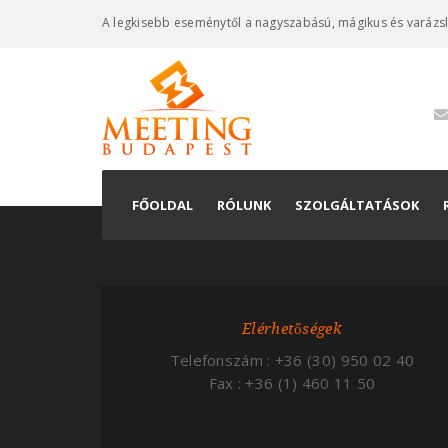
A legkisebb eseménytől a nagyszabású, mágikus és varázs
FŐOLDAL
RÓLUNK
SZOLGÁLTATÁSOK
Konferenciaszervez
Kiállításkivitelezés
Elérhetőségek
Rendezvényszervez
Telefonszám : +36 (30) 950 02 40
Fax : +36 (1) 460 11 50