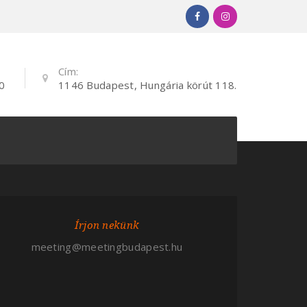
Cím:
0
1146 Budapest, Hungária körút 118.
Írjon nekünk
meeting@meetingbudapest.hu