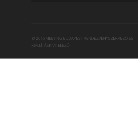
© 2016 MEETING BUDAPEST RENDEZVÉNYSZERVEZŐ ÉS
KIÁLLÍTÁSKIVITELEZŐ