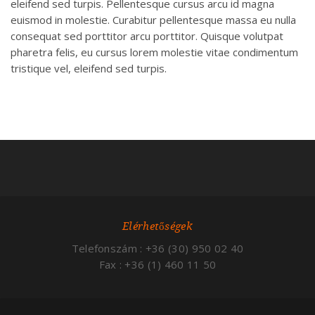
eleifend sed turpis. Pellentesque cursus arcu id magna
euismod in molestie. Curabitur pellentesque massa eu nulla
consequat sed porttitor arcu porttitor. Quisque volutpat
pharetra felis, eu cursus lorem molestie vitae condimentum
tristique vel, eleifend sed turpis.
Elérhetőségek
Telefonszám : +36 (30) 950 02 40
Fax : +36 (1) 460 11 50