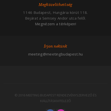
Megközelíthetőség
1146 Budapest, Hungária körút 118.
Bejárat a Semsey Andor utca felől.
Megnézem a térképen!
Írjon nekünk
meeting@meetingbudapest.hu
© 2016 MEETING BUDAPEST RENDEZVÉNYSZERVEZŐ ÉS
KIÁLLÍTÁSKIVITELEZŐ