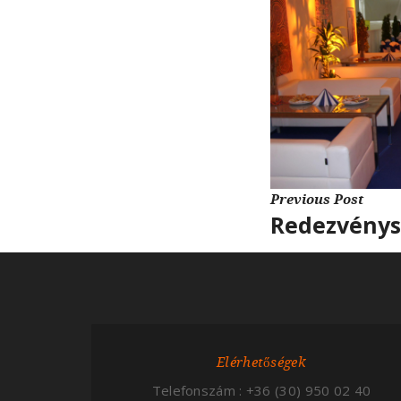
Previous Post
Redezvénys
Elérhetőségek
Telefonszám : +36 (30) 950 02 40