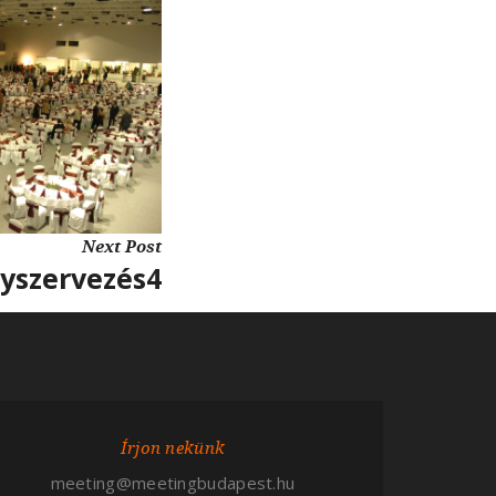
Next Post
yszervezés4
Írjon nekünk
meeting@meetingbudapest.hu