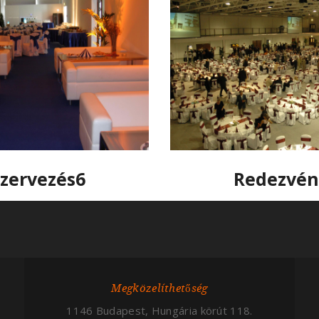
zervezés6
Redezvén
Megközelíthetőség
1146 Budapest, Hungária körút 118.