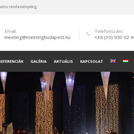
latos rendezvényekig.
Email:
Telefonszám:
meeting@meetingbudapest.hu
+36 (30) 950 02 4
REFERENCIÁK
GALÉRIA
AKTUÁLIS
KAPCSOLAT
és
és