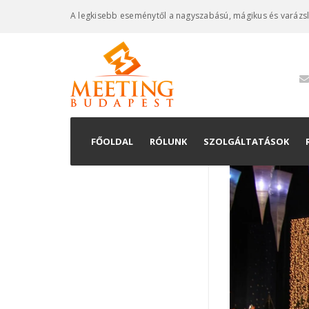
A legkisebb eseménytől a nagyszabású, mágikus és varázs
FŐOLDAL
RÓLUNK
SZOLGÁLTATÁSOK
Konferenciaszervez
Kiállításkivitelezés
Rendezvényszervez