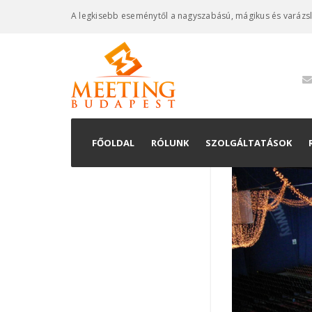
A legkisebb eseménytől a nagyszabású, mágikus és varázs
FŐOLDAL
RÓLUNK
SZOLGÁLTATÁSOK
Konferenciaszervez
Kiállításkivitelezés
Rendezvényszervez