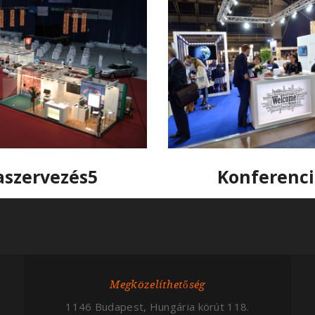
aszervezés5
Konferenci
Megközelíthetőség
1146 Budapest, Hungária körút 118.