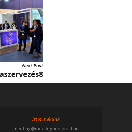
Next Post
aszervezés8
Írjon nekünk
meeting@meetingbudapest.hu