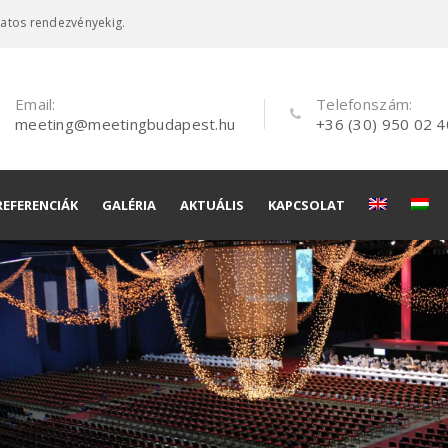
latos rendezvényekig.
Email:
Telefonszám:
meeting@meetingbudapest.hu
+36 (30) 950 02 4
REFERENCIÁK
GALÉRIA
AKTUÁLIS
KAPCSOLAT
és
és