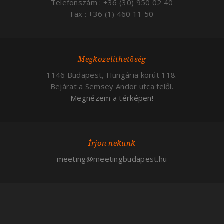
Telefonszám : +36 (30) 950 02 40
Fax : +36 (1) 460 11 50
Megközelíthetőség
1146 Budapest, Hungária körút 118.
Bejárat a Semsey Andor utca felől.
Megnézem a térképen!
Írjon nekünk
meeting@meetingbudapest.hu