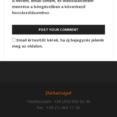
A nevem, email címem, és weboldalcímem
mentése a böngészőben a következő
hozzászólásomhoz.
Email értesítőt kérek, ha új bejegyzés jelenik
meg az oldalon.
Elérhetőségek
Telefonszám : +36 (30) 950 02 40
Fax : +36 (1) 460 11 50