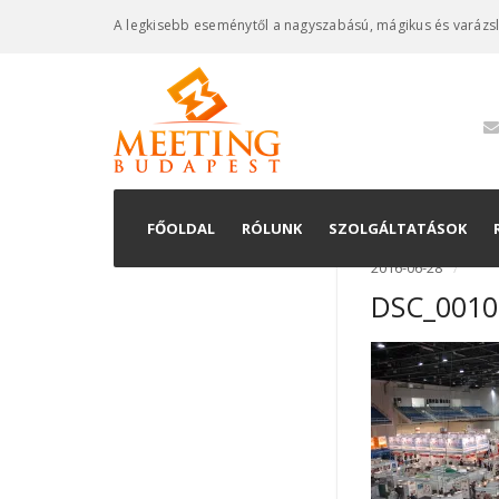
A legkisebb eseménytől a nagyszabású, mágikus és varázs
FŐOLDAL
RÓLUNK
SZOLGÁLTATÁSOK
2016-06-28
DSC_0010
Konferenciaszervez
Kiállításkivitelezés
Rendezvényszervez