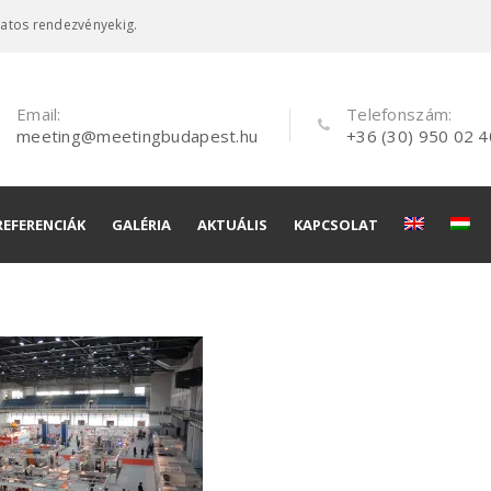
latos rendezvényekig.
Email:
Telefonszám:
meeting@meetingbudapest.hu
+36 (30) 950 02 4
REFERENCIÁK
GALÉRIA
AKTUÁLIS
KAPCSOLAT
és
és