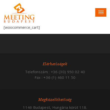
[woocommerce_cart]
Elérhetőségek
Telefonszám : +36 (30) 950 02 40
Fax : +36 (1) 460 11 50
Megközelíthetőség
1146 Budapest, Hungária körút 118.