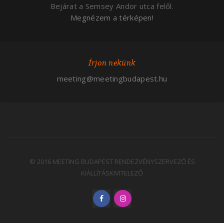
Bejárat a Semsey Andor utca felől.
Megnézem a térképen!
Írjon nekünk
meeting@meetingbudapest.hu
© 2016 MEETING BUDAPEST RENDEZVÉNYSZERVEZŐ ÉS
KIÁLLÍTÁSKIVITELEZŐ