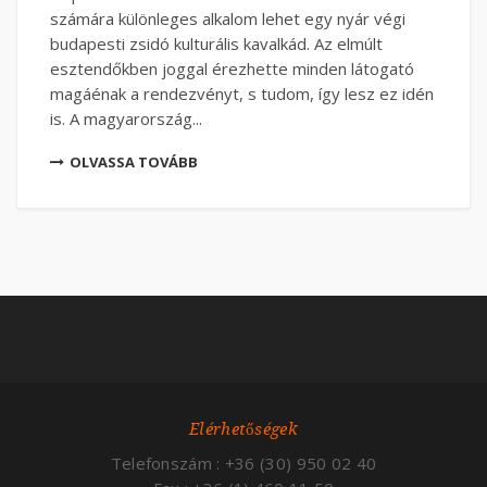
számára különleges alkalom lehet egy nyár végi
budapesti zsidó kulturális kavalkád. Az elmúlt
esztendőkben joggal érezhette minden látogató
magáénak a rendezvényt, s tudom, így lesz ez idén
is. A magyarország...
OLVASSA TOVÁBB
Elérhetőségek
Telefonszám : +36 (30) 950 02 40