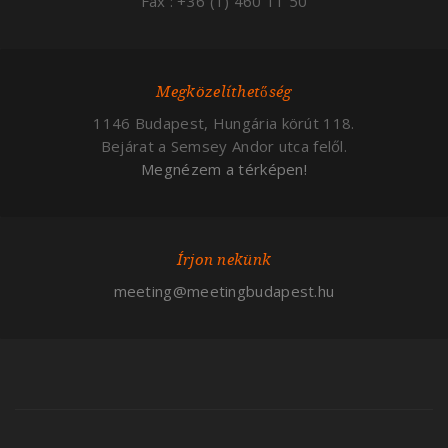
Fax : +36 (1) 460 11 50
Megközelíthetőség
1146 Budapest, Hungária körút 118.
Bejárat a Semsey Andor utca felől.
Megnézem a térképen!
Írjon nekünk
meeting@meetingbudapest.hu